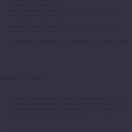
Observer
(UK),
Sunday Times
Style
,
SuperSuper
,
Surface
,
Tank
,
The Telegraph
(UK),
The
Times
(UK) и
VOGUE
(France и UK).
Джулиан создавал сценические образы для Бьорк, Наоми
Кампбелл и Кайли Миноуг.
За текущими событиями и практикой Джулиана можно следить
на:
www.julianand.com
Техника Subtraction Cutting также направлена на сокращение
отходов при производстве одежды, и стала частью
популярного направления Zero Waste, то есть безотходного
дизайна и Новозеландского проекта
YIELD – Создавать
одежду без создания мусора
.
Свой метод Джулиан активно продвигает через свою книгу