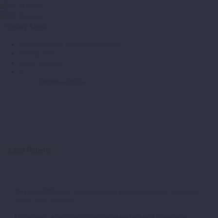
Primary Menu
Кинетическое конструирование
Shingo Sato
Julian Roberts
0
Корзина пуста.
Julian Roberts
Джулиан Робертс, преподаватель
Королевского колледжа
искусств в Лондоне
.
Модельер, конструктор экспериментальной одежды и