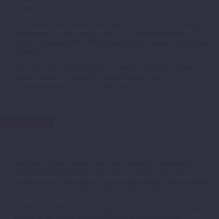
режиссер.
Он получал престижную награду «New Generation Award» от
Британского совета моды пять раз и номинировался в 2014
году на премию Misha Black Award за Инновации в обучении
дизайну.
Как опытный преподаватель и новатор, Джулиан провёл
впечатляющее количество лекций и выставок в
Великобритании, Европе и Америке.
БИОГРАФИЯ
Джулиан Робертс изучал женскую одежду в Университете
Northumbria, Newcastle-upon-Tyne, а после закончил
магистерскую программу по мужской одежде в Королевском
Колледже искусств (Royal College of Art, London).
С 1999 года Джулиан преподаёт в Королевском Колледже
искусств, он так же возглавлял курс в Университете