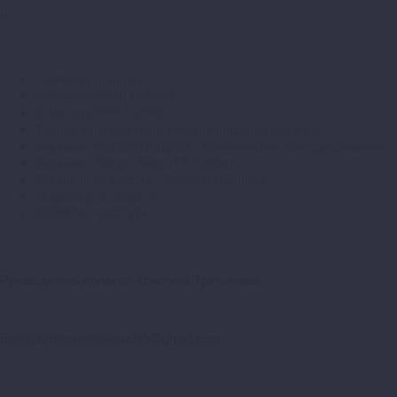
Разделы сайта
Главная страница
Кто такой Julian Roberts?
О методе Free Cutting
Теория кинетического конструирования одежды
Воркшоп: Rickard Lindqvist «Кинетическое конструирование»
Воркшоп: Shingo Sato «TR Cutting»
Воркшоп: Eva Iszoro «Accidental Cutting»
Подписка на новости
ОПЛАТА УЧАСТИЯ
Контакты
Руководитель проекта: Кристина Третьякова
Телефон: +7 999 200-10-78
Email: kristinatretiakovalab@gmail.com