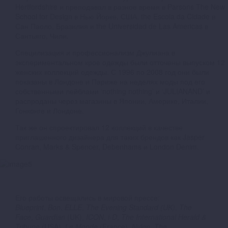
Hertfordshire и преподавал в разное время в Parsons The New
School for Design в Нью Йорке, США, the Escola da Cidade в
Сан Паоло, Бразилия и the Universidad de Las Americas в
Сантьяго, Чили.
Специлизация и профессионализм Джулиана в
экспериментальном крое одежды были отточены выпуском 12
женских коллекций одежды. С 1996 по 2008 год они были
показаны в Лондоне и Париже на неделях моды под его
собственными лейблами ‘nothing nothing’ и ‘JULIANAND’ и
распроданы через магазины в Японии, Америке, Италии,
Гонконге и Лондоне.
Так же он спроектировал 12 коллекций в качестве
приглашенного дизайнера для таких брендов как Jasper
Conran, Marks & Spencer, Debenhams и London Denim.
Его работы освещались в мировой прессе:
Blueprint
,
Bon
,
ELLE
,
The Evening Standard (UK)
,
The
Face
,
Guardian
(UK),
ICON
,
i-D
,
The International Herald &
Tribune
(USA),
Le Monde
(France),
Nylon
,
The