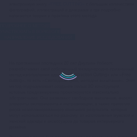
электронную книгу
«FREE CUTTING»
с большим количеством
фотографий, иллюстраций и диаграмм и где подробно
излагается теория и практика этого метода.
ПОДРОБНЕЕ О МЕТОДЕ
УЧАСТВОВАТЬ В ВОРКШОПЕ
НАПРАВЛЕНИЕ ИССЛЕДОВАНИЙ
На протяжении последних 20 лет Джулиан Робертс
разрабатывает свой собственный международно-признанный
метод изготовления одежды «Subtraction Cutting» или «Free
cutting», то есть «Свободный крой, методом вычитания». Этот
метод подразумевает создание полых 3D конструкций,
которые преднамеренно проектируются максимально
абстрактными. Они развивают свободное мышление, вносят
элементы эксперимента и импровизации, а также принятие
риска незапланированного конечного результата, которые
могут использоваться по-разному: от изготовления мужской и
женской одежды и аксессуаров до товаров интерьерного
дизайна.
Этот метод также был протестирован по всему миру, включая